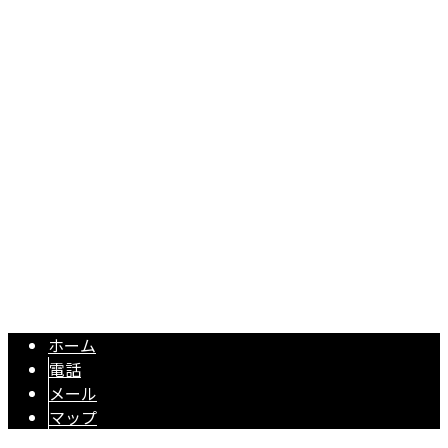
〒292-0051
千葉県木更津市清川1-27-17
Googleマップで確認する
TEL／FAX：0438-98-1533 / 担当直通：080-5372-1000【営
業電話お断り】
電気工事は千葉県木更津市の電気屋『株式会社輝耕電設』へ
Copyright © 株式会社輝耕電設. All rights reserved.
ホーム
電話
メール
マップ