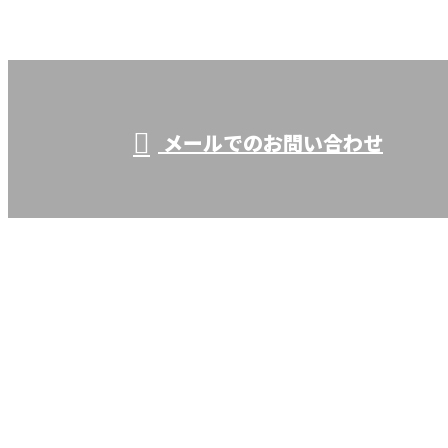
株式会社輝耕電設
受付／9：00～17：00
メールでのお問い合わせ
ホーム
業務案内
施工実績
採用情報
ブログ
会社概要
サイトマップ
お問い合わせ
株式会社輝耕電設