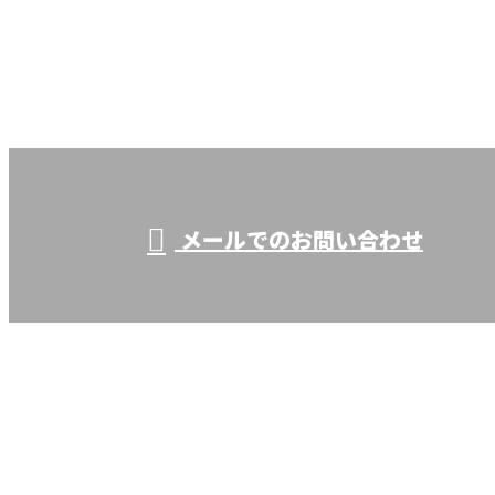
お電話でのお問い合わせ
0438-98-1533
株式会社輝耕電設
受付／9：00～17：00
メールでのお問い合わせ
ホーム
業務案内
施工実績
採用情報
ブログ
会社概要
サイトマップ